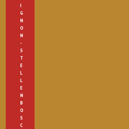
I
G
N
O
N
-
S
T
E
L
L
E
N
B
O
S
C