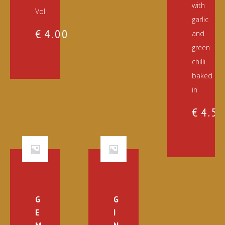
with
Vol
garlic
€
4.00
and
green
chilli
baked
in
€
4.5
G
G
E
I