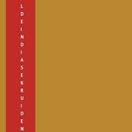
L
D
E
I
N
D
I
A
S
E
K
R
U
I
D
E
N