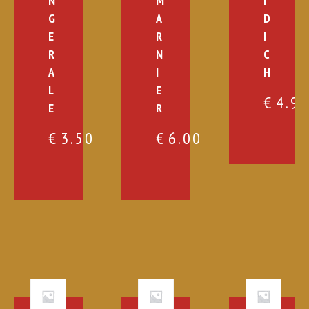
N
M
I
G
A
D
E
R
I
R
N
C
A
I
H
L
E
€
4.9
E
R
€
3.50
€
6.00