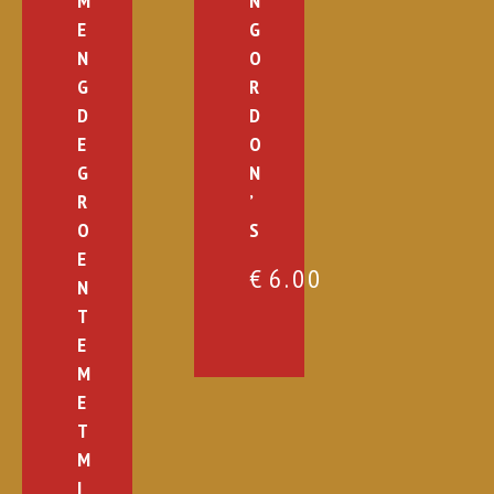
M
N
E
G
N
O
G
R
D
D
E
O
G
N
R
’
O
S
E
€
6.00
N
T
E
M
E
T
M
I