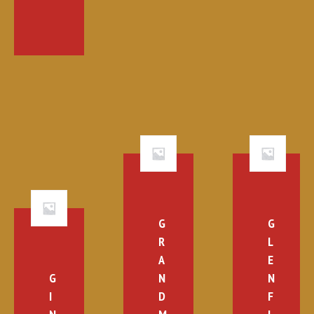
G
G
R
L
A
E
G
N
N
I
D
F