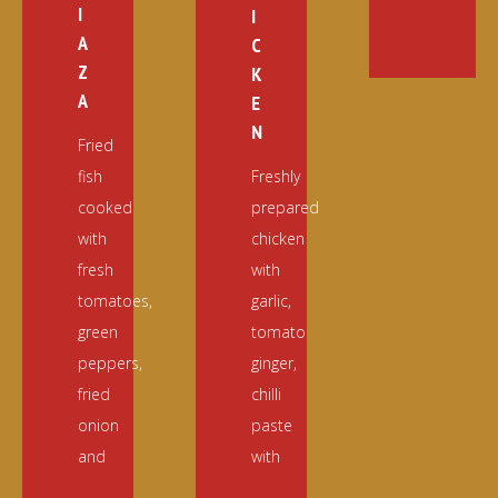
I
I
A
C
Z
K
A
E
N
Fried
fish
Freshly
cooked
prepared
with
chicken
fresh
with
tomatoes,
garlic,
green
tomato
peppers,
ginger,
fried
chilli
onion
paste
and
with