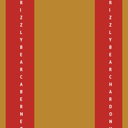
R
R
I
I
Z
Z
Z
Z
L
L
Y
Y
B
B
E
E
A
A
R
R
C
C
A
H
B
A
E
R
R
D
N
O
E
N