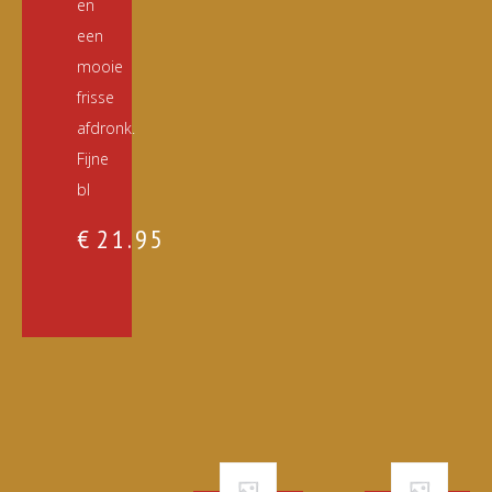
en
een
mooie
frisse
afdronk.
Fijne
bl
€
21.95