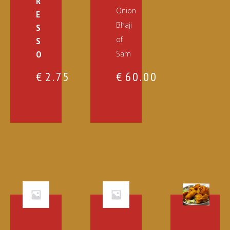
R
Onion
E
Bhaji
S
of
S
O
Sam
€
2.75
€
60.00