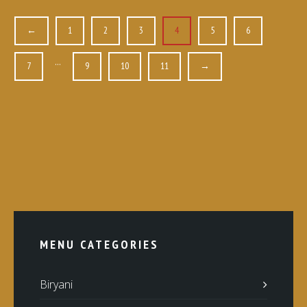
←
1
2
3
4
5
6
…
7
9
10
11
→
MENU CATEGORIES
Biryani