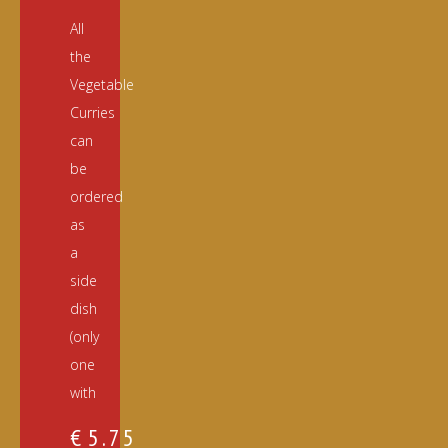
All
the
Vegetable
Curries
can
be
ordered
as
a
side
dish
(only
one
with
€
5.75