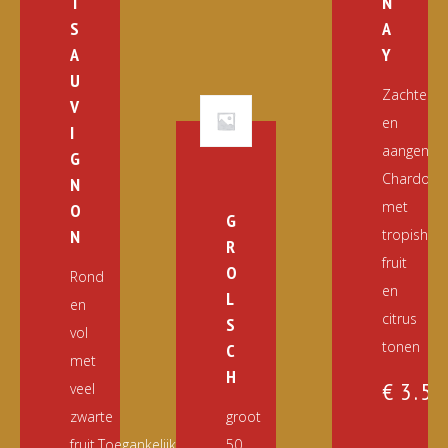
T
N
S
A
A
Y
U
Zachte
V
en
I
aangena
G
Chardonn
N
met
O
G
N
tropish
R
fruit
O
Rond
en
L
en
citrus
S
vol
tonen
C
met
H
€
3.5
veel
zwarte
groot
fruit.Toegankelijke
50