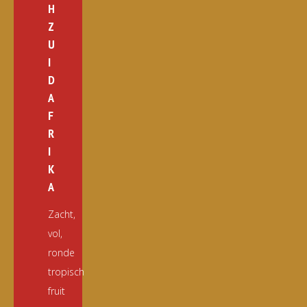
H
Z
U
I
D
A
F
R
I
K
A
Zacht,
vol,
ronde
tropisch
fruit