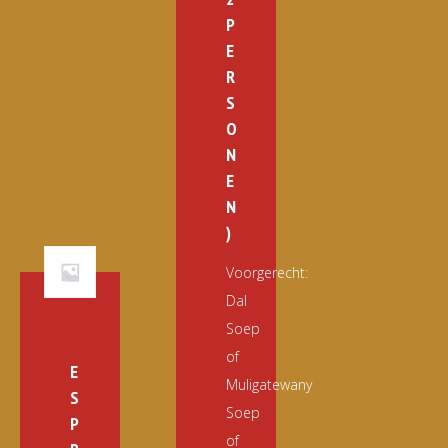
P
E
R
S
O
N
E
N
)
Voorgerecht:
Dal
Soep
of
E
Muligatewany
S
Soep
P
of