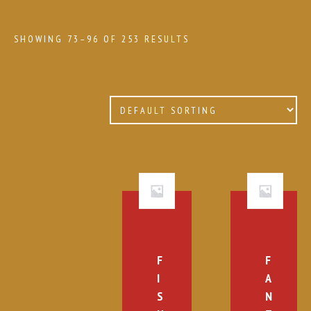
SHOWING 73–96 OF 253 RESULTS
F
F
I
A
S
N