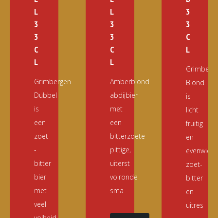
L
L
3
3
3
3
3
3
C
C
C
L
L
L
Grimberg
Grimbergen
Amberblond
Blond
Dubbel
abdijbier
is
is
met
licht
een
een
fruitig
zoet
bitterzoete
en
-
pittige,
evenwicht
bitter
uiterst
zoet-
bier
volronde
bitter
met
sma
en
veel
uitres
volheid