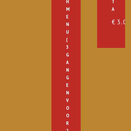
H
T
M
A
E
€
3.0
N
U
(
3
G
A
N
G
E
N
V
O
O
R
2