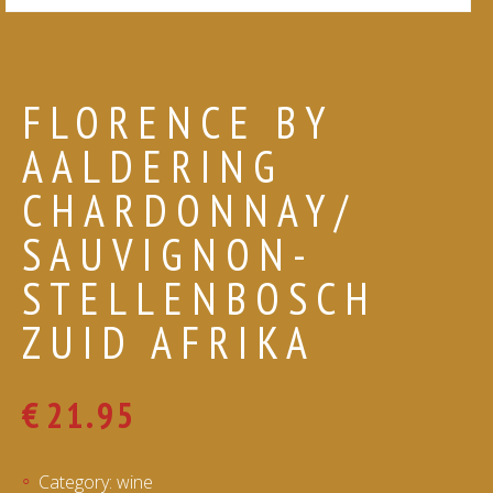
FLORENCE BY
AALDERING
CHARDONNAY/
SAUVIGNON-
STELLENBOSCH
ZUID AFRIKA
€
21.95
Category:
wine