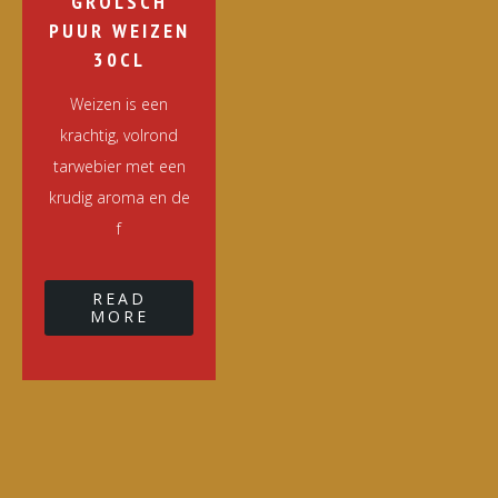
GROLSCH
PUUR WEIZEN
30CL
Weizen is een
krachtig, volrond
tarwebier met een
krudig aroma en de
f
READ
MORE