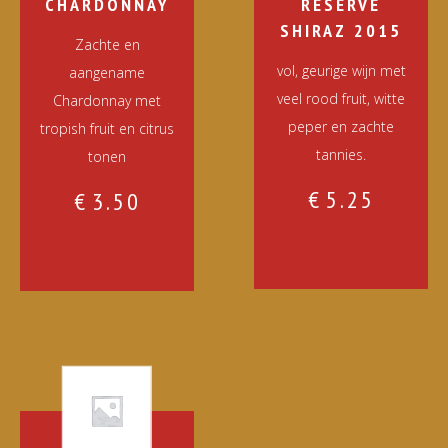
CHARDONNAY
RESERVE
SHIRAZ 2015
Zachte en
vol, geurige wijn met
aangename
veel rood fruit, witte
Chardonnay met
peper en zachte
tropish fruit en citrus
tannies.
tonen
€
5.25
€
3.50